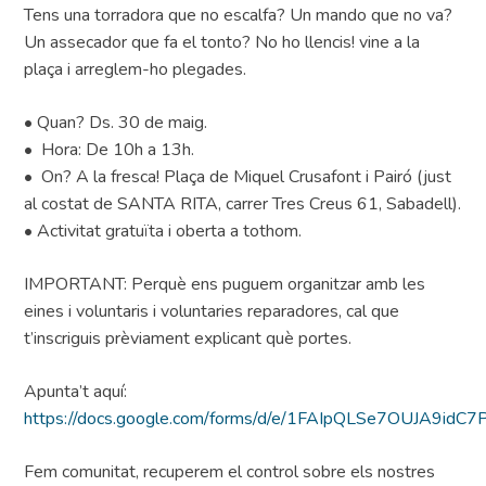
Tens una torradora que no escalfa? Un mando que no va?
Un assecador que fa el tonto? No ho llencis! vine a la
plaça i arreglem-ho plegades.
• Quan? Ds. 30 de maig.
• Hora: De 10h a 13h.
• On? A la fresca! Plaça de Miquel Crusafont i Pairó (just
al costat de SANTA RITA, carrer Tres Creus 61, Sabadell).
• Activitat gratuïta i oberta a tothom.
IMPORTANT: Perquè ens puguem organitzar amb les
eines i voluntaris i voluntaries reparadores, cal que
t’inscriguis prèviament explicant què portes.
Apunta’t aquí:
https://docs.google.com/forms/d/e/1FAIpQLSe7OUJA9id
Fem comunitat, recuperem el control sobre els nostres