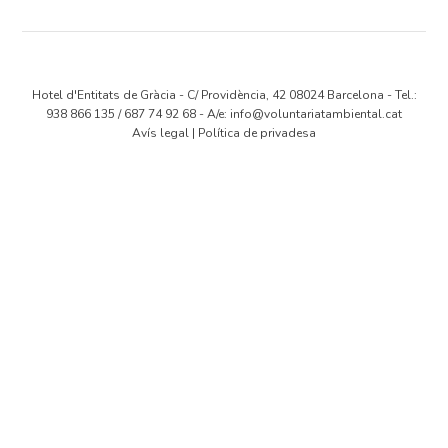
Hotel d'Entitats de Gràcia - C/ Providència, 42 08024 Barcelona - Tel.:
938 866 135 / 687 74 92 68 - A/e:
info@voluntariatambiental.cat
Avís legal
|
Política de privadesa