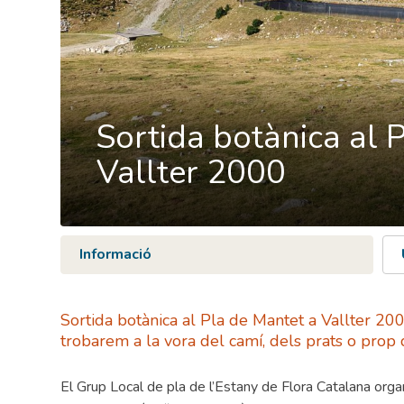
Sortida botànica al 
Vallter 2000
Informació
Sortida botànica al Pla de Mantet a Vallter 200
trobarem a la vora del camí, dels prats o prop 
El Grup Local de pla de l’Estany de Flora Catalana orga