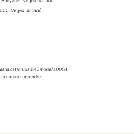
, Banyoles. Vegeu ubicació.
2000. Vegeu ubicació.
catalana.cat/drupal843/node/20051
la natura i aprendre.