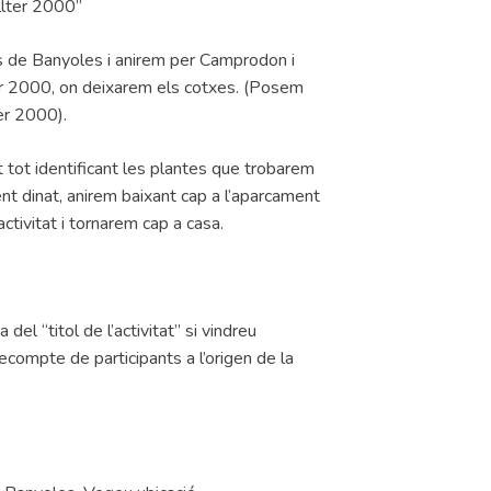
allter 2000”
is de Banyoles i anirem per Camprodon i
lter 2000, on deixarem els cotxes. (Posem
ter 2000).
 tot identificant les plantes que trobarem
ent dinat, anirem baixant cap a l’aparcament
ctivitat i tornarem cap a casa.
del “titol de l’activitat” si vindreu
recompte de participants a l’origen de la