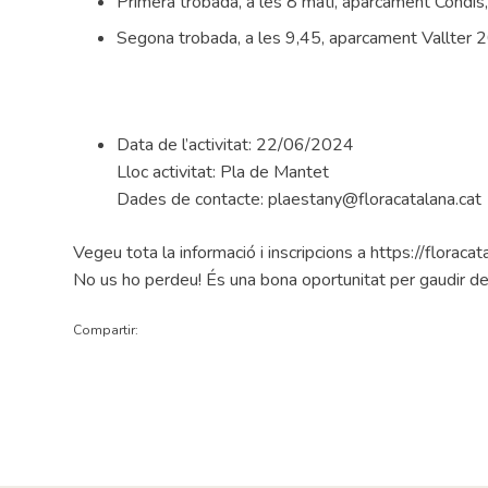
Primera trobada, a les 8 matí, aparcament Condis
Segona trobada, a les 9,45, aparcament Vallter 
Data de l’activitat: 22/06/2024
Lloc activitat: Pla de Mantet
Dades de contacte: plaestany@floracatalana.cat
Vegeu tota la informació i inscripcions a https://flora
No us ho perdeu! És una bona oportunitat per gaudir de 
Compartir: