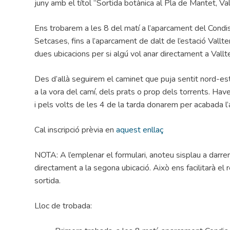
juny amb el títol “Sortida botànica al Pla de Mantet, V
Ens trobarem a les 8 del matí a l’aparcament del Cond
Setcases, fins a l’aparcament de dalt de l’estació Val
dues ubicacions per si algú vol anar directament a Vall
Des d’allà seguirem el caminet que puja sentit nord-est
a la vora del camí, dels prats o prop dels torrents. Hav
i pels volts de les 4 de la tarda donarem per acabada l’a
Cal inscripció prèvia en
aquest enllaç
NOTA: A l’emplenar el formulari, anoteu sisplau a darrera 
directament a la segona ubicació. Això ens facilitarà el 
sortida.
Lloc de trobada: