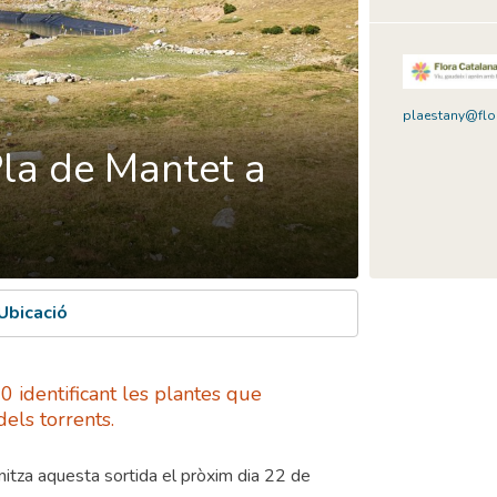
plaestany@flor
Pla de Mantet a
Ubicació
0 identificant les plantes que
dels torrents.
nitza aquesta sortida el pròxim dia 22 de