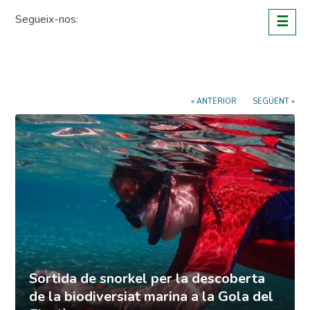
Skip
Segueix-nos:
☰
to
content
« ANTERIOR
SEGÜENT »
Sortida de snorkel per la descoberta
de la biodiversiat marina a la Gola del