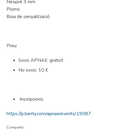
Neoprè 3 mm
Ploms
Boia de senyalització
Preu:
Socis APNAE: gratuït
No socis: 10 €
Inscripcions:
https://p.berrly.com/apnae/events/19087
Compartir: