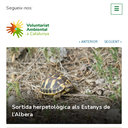
Skip
Segueix-nos:
☰
to
content
« ANTERIOR
SEGÜENT »
Sortida herpetològica als Estanys de
l’Albera