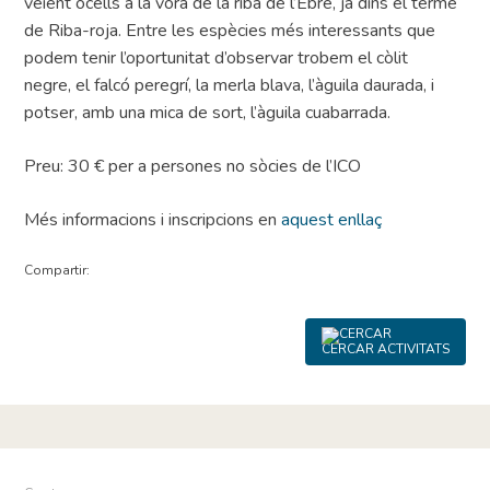
veient ocells a la vora de la riba de l’Ebre, ja dins el terme
de Riba-roja. Entre les espècies més interessants que
podem tenir l’oportunitat d’observar trobem el còlit
negre, el falcó peregrí, la merla blava, l’àguila daurada, i
potser, amb una mica de sort, l’àguila cuabarrada.
Preu: 30 € per a persones no sòcies de l’ICO
Més informacions i inscripcions en
aquest enllaç
Compartir:
CERCAR ACTIVITATS