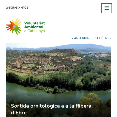
Skip
Segueix-nos:
☰
to
content
« ANTERIOR
SEGÜENT »
Sortida ornitològica a a la Ribera
d’Ebre