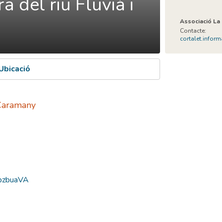
ra del riu Fluvià i
Associació La
Contacte:
cortalet.info
Ubicació
e Caramany
hpzbuaVA