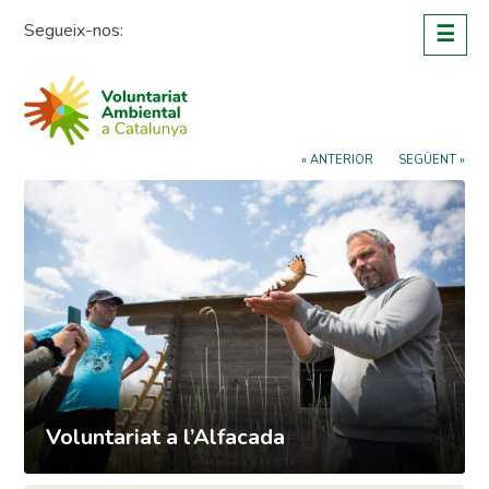
Skip
Segueix-nos:
☰
to
content
« ANTERIOR
SEGÜENT »
Voluntariat a l’Alfacada