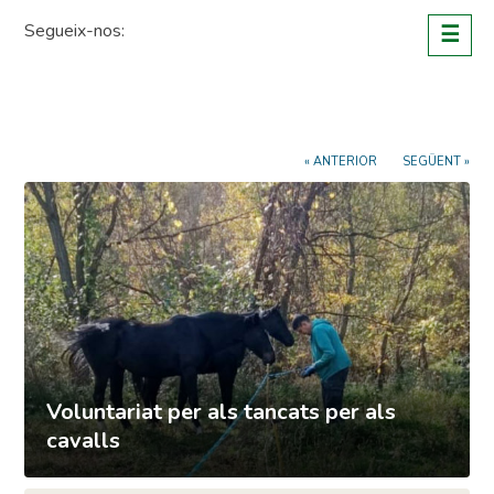
Skip
Segueix-nos:
☰
to
content
« ANTERIOR
SEGÜENT »
Voluntariat per als tancats per als
cavalls