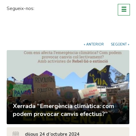
Skip
Segueix-nos:
☰
to
content
« ANTERIOR
SEGÜENT »
Xerrada “Emergència climàtica: com
podem provocar canvis efectius?”
dijous 24 d’octubre 2024