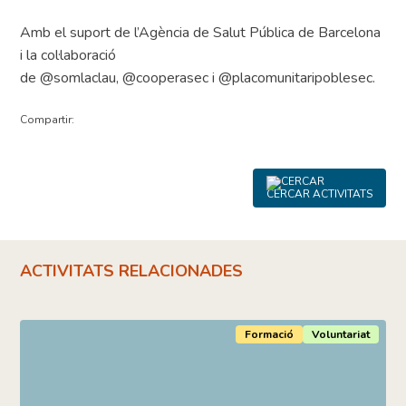
Amb el suport de l’Agència de Salut Pública de Barcelona
i la col·laboració
de @somlaclau, @cooperasec i @placomunitaripoblesec.
Compartir:
CERCAR ACTIVITATS
ACTIVITATS RELACIONADES
Formació
Voluntariat