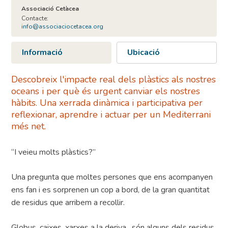
Associació Cetàcea
Contacte:
info@associaciocetacea.org
Informació
Ubicació
Descobreix l'impacte real dels plàstics als nostres
oceans i per què és urgent canviar els nostres
hàbits. Una xerrada dinàmica i participativa per
reflexionar, aprendre i actuar per un Mediterrani
més net.
“I veieu molts plàstics?”
Una pregunta que moltes persones que ens acompanyen
ens fan i es sorprenen un cop a bord, de la gran quantitat
de residus que arribem a recollir.
Globus, caixes, xarxes a la deriva…són alguns dels residus