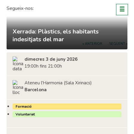
Skip
Segueix-nos:
☰
to
content
Xerrada: Plàstics, els habitants
indesitjats del mar
« ANTERIOR
SEGÜENT »
dimecres 3 de juny 2026
19:00h fins 21:00h
Ateneu l'Harmonia (Sala Xirinacs)
Barcelona
Formació
Voluntariat