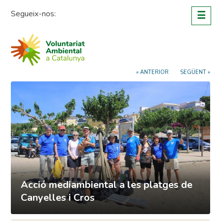
Skip
Segueix-nos:
☰
to
content
« ANTERIOR
SEGÜENT »
Acció mediambiental a les platges de
Canyelles i Cros