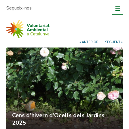
Skip
Segueix-nos:
☰
to
content
« ANTERIOR
SEGÜENT »
Cens d’hivern d’Ocells dels Jardins
2025