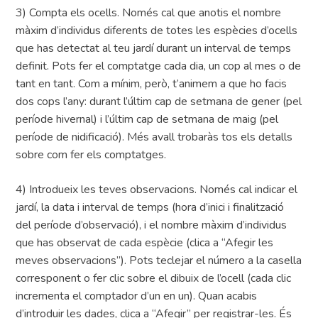
3) Compta els ocells. Només cal que anotis el nombre
màxim d’individus diferents de totes les espècies d’ocells
que has detectat al teu jardí durant un interval de temps
definit. Pots fer el comptatge cada dia, un cop al mes o de
tant en tant. Com a mínim, però, t’animem a que ho facis
dos cops l’any: durant l’últim cap de setmana de gener (pel
període hivernal) i l’últim cap de setmana de maig (pel
període de nidificació). Més avall trobaràs tos els detalls
sobre com fer els comptatges.
4) Introdueix les teves observacions. Només cal indicar el
jardí, la data i interval de temps (hora d’inici i finalització
del període d’observació), i el nombre màxim d’individus
que has observat de cada espècie (clica a “Afegir les
meves observacions”). Pots teclejar el número a la casella
corresponent o fer clic sobre el dibuix de l’ocell (cada clic
incrementa el comptador d’un en un). Quan acabis
d’introduir les dades, clica a “Afegir” per registrar-les. És