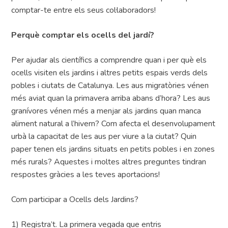
comptar-te entre els seus col·laboradors!
Perquè comptar els ocells del jardí?
Per ajudar als científics a comprendre quan i per què els
ocells visiten els jardins i altres petits espais verds dels
pobles i ciutats de Catalunya. Les aus migratòries vénen
més aviat quan la primavera arriba abans d’hora? Les aus
granívores vénen més a menjar als jardins quan manca
aliment natural a l’hivern? Com afecta el desenvolupament
urbà la capacitat de les aus per viure a la ciutat? Quin
paper tenen els jardins situats en petits pobles i en zones
més rurals? Aquestes i moltes altres preguntes tindran
respostes gràcies a les teves aportacions!
Com participar a Ocells dels Jardins?
1) Registra’t. La primera vegada que entris