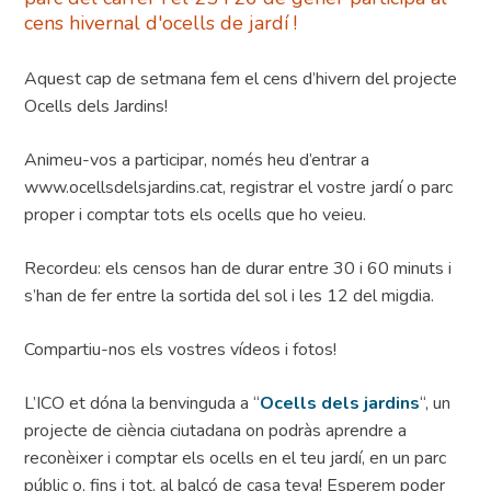
cens hivernal d'ocells de jardí !
Aquest cap de setmana fem el cens d’hivern del projecte
Ocells dels Jardins!
Animeu-vos a participar, només heu d’entrar a
www.ocellsdelsjardins.cat, registrar el vostre jardí o parc
proper i comptar tots els ocells que ho veieu.
Recordeu: els censos han de durar entre 30 i 60 minuts i
s’han de fer entre la sortida del sol i les 12 del migdia.
Compartiu-nos els vostres vídeos i fotos!
L’ICO et dóna la benvinguda a “
Ocells dels jardins
“, un
projecte de ciència ciutadana on podràs aprendre a
reconèixer i comptar els ocells en el teu jardí, en un parc
públic o, fins i tot, al balcó de casa teva! Esperem poder