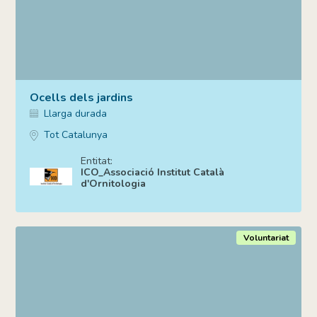
Ocells dels jardins
Llarga durada
Tot Catalunya
Entitat:
ICO_Associació Institut Català
d'Ornitologia
Voluntariat