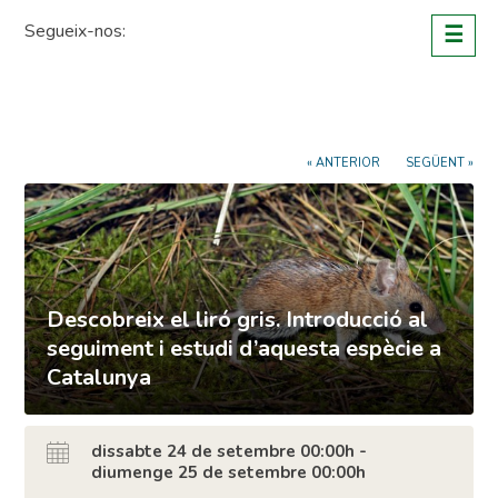
Skip
Segueix-nos:
☰
to
content
« ANTERIOR
SEGÜENT »
Descobreix el liró gris. Introducció al
seguiment i estudi d’aquesta espècie a
Catalunya
dissabte 24 de setembre 00:00h -
diumenge 25 de setembre 00:00h