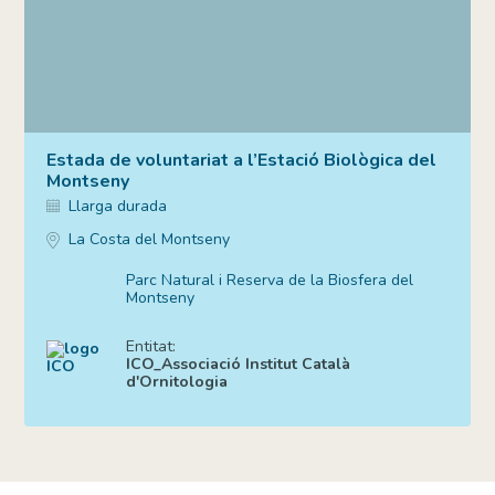
Estada de voluntariat a l’Estació Biològica del
Montseny
Llarga durada
La Costa del Montseny
Parc Natural i Reserva de la Biosfera del
Montseny
Entitat:
ICO_Associació Institut Català
d'Ornitologia