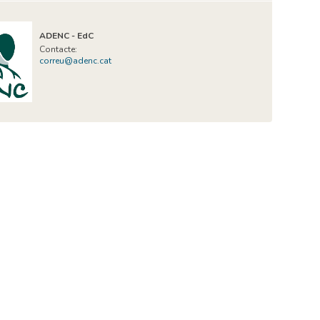
ADENC - EdC
Contacte:
correu@adenc.cat