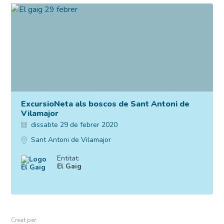
ExcursioNeta als boscos de Sant Antoni de
Vilamajor
dissabte 29 de febrer 2020
Sant Antoni de Vilamajor
Entitat:
El Gaig
Creat per: