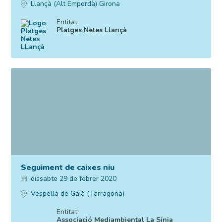
Llançà (Alt Empordà) Girona
Entitat:
Platges Netes Llançà
Seguiment de caixes niu
dissabte 29 de febrer 2020
Vespella de Gaià (Tarragona)
Entitat:
Associació Mediambiental La Sínia