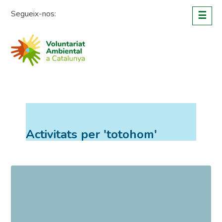
Skip
Segueix-nos:
☰
to
content
Activitats per 'totohom'