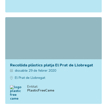
Recollida plàstics platja El Prat de Llobregat
dissabte 29 de febrer 2020
El Prat de Llobregat
Entitat:
PlasticFreeCame