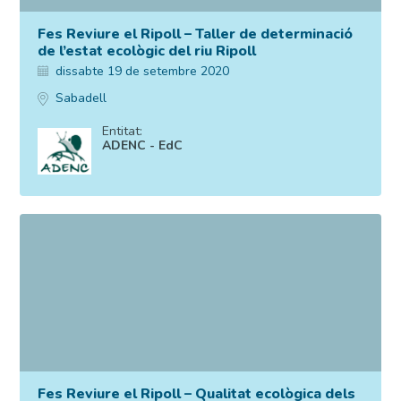
Fes Reviure el Ripoll – Taller de determinació
de l’estat ecològic del riu Ripoll
dissabte 19 de setembre 2020
Sabadell
Entitat:
ADENC - EdC
Fes Reviure el Ripoll – Qualitat ecològica dels