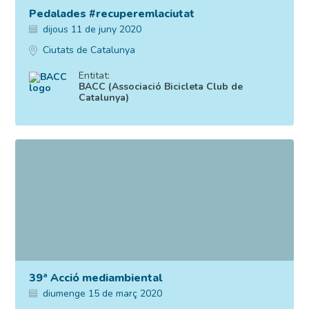
Pedalades #recuperemlaciutat
dijous 11 de juny 2020
Ciutats de Catalunya
Entitat:
BACC (Associació Bicicleta Club de
Catalunya)
39ª Acció mediambiental
diumenge 15 de març 2020