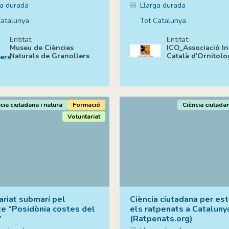
ga durada
Llarga durada
Catalunya
Tot Catalunya
Entitat:
Entitat:
Museu de Ciències
ICO_Associació Ins
Naturals de Granollers
Català d'Ornitolo
cia ciutadana i natura
Formació
Ciència ciutadan
Voluntariat
ariat submarí pel
Ciència ciutadana per est
te “Posidònia costes del
els ratpenats a Cataluny
”
(Ratpenats.org)