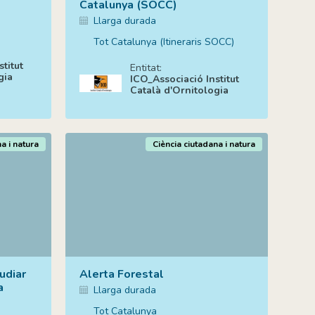
Catalunya (SOCC)
Llarga durada
Tot Catalunya (Itineraris SOCC)
titut
Entitat:
gia
ICO_Associació Institut
Català d'Ornitologia
a i natura
Ciència ciutadana i natura
udiar
Alerta Forestal
a
Llarga durada
Tot Catalunya