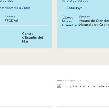
ga durada
Llarga durada
stelldefels a Cunit
Catalunya
Entitat:
Entitat:
FECDAS
Museu de Cièncie
Naturals de Grano
Centre
d'Estudis del
Mar
Amb el suport de: