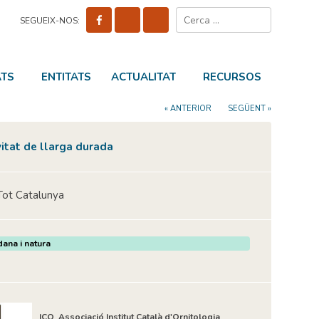
Cerca:
SEGUEIX-NOS:
ATS
ENTITATS
ACTUALITAT
RECURSOS
« ANTERIOR
SEGÜENT »
vitat de llarga durada
Tot Catalunya
dana i natura
ICO_Associació Institut Català d'Ornitologia