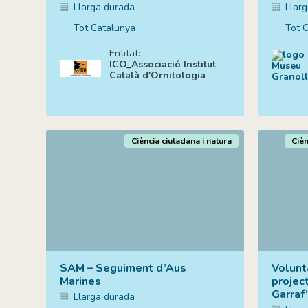
Llarga durada
Llar
Tot Catalunya
Tot 
Entitat:
ICO_Associació Institut
Català d'Ornitologia
Ciència ciutadana i natura
Cièn
SAM – Seguiment d’Aus
Volunt
Marines
projec
Garraf
Llarga durada