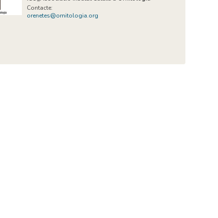
Contacte:
orenetes@ornitologia.org