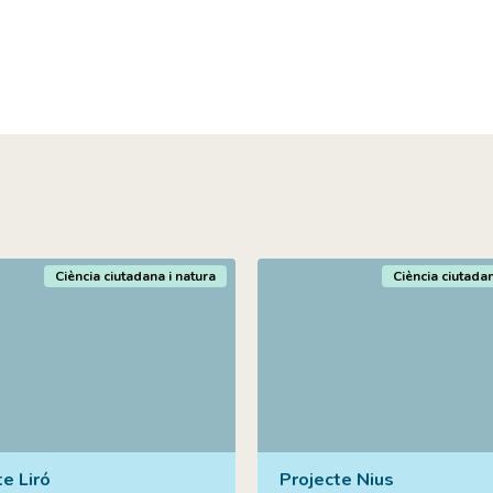
Ciència ciutadana i natura
Ciència ciutadan
e Liró
Projecte Nius