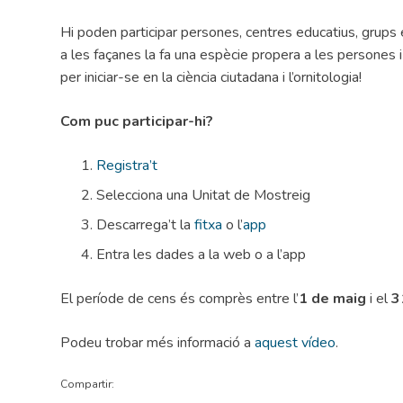
Hi poden participar persones, centres educatius, grups e
a les façanes la fa una espècie propera a les persones i
per iniciar-se en la ciència ciutadana i l’ornitologia!
Com puc participar-hi?
Registra’t
Selecciona una Unitat de Mostreig
Descarrega’t la
fitxa
o l’
app
Entra les dades a la web o a l’app
El període de cens és comprès entre l’
1 de maig
i el
3
Podeu trobar més informació a
aquest vídeo
.
Compartir: