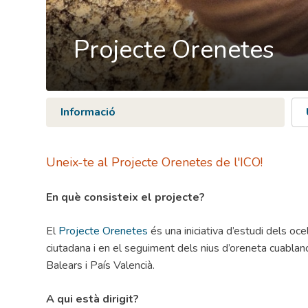
Projecte Orenetes
Informació
Uneix-te al Projecte Orenetes de l'ICO!
En què consisteix el projecte?
El
Projecte Orenetes
és una iniciativa d’estudi dels oce
ciutadana i en el seguiment dels nius d’oreneta cuablanc
Balears i País Valencià.
A qui està dirigit?