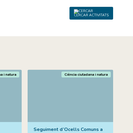
CERCAR ACTIVITATS
a i natura
Ciència ciutadana i natura
Seguiment d’Ocells Comuns a