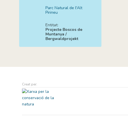
Parc Natural de l'Alt
Pirineu
Entitat:
Projecte Boscos de
Muntanya /
Bergwaldprojekt
Creat per: