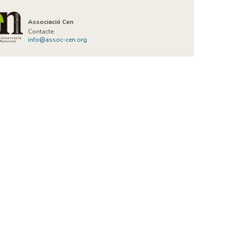
Associació Cen
Contacte:
info@assoc-cen.org