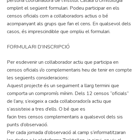
persona coordinadora de l’Institut Català d’Ornitologia
omplint el següent formulari. Podeu participar en els
censos oficials com a col·laboradors actius o bé
acompanyant als grups que fan el cens. En qualsevol dels
casos, és imprescindible que ompliu el formulari.
FORMULARI D’INSCRIPCIÓ
Per esdevenir un col·laborador actiu que participa en
censos oficials i/o complementaris heu de tenir en compte
les següents consideracions:
Aquest projecte és un seguiment a llarg termini que
comporta un compromís mínim. Dels 12 censos “oficials”
de l’any, s’exigeix a cada col·laborador/a actiu que
s’assisteixi a tres d’ells. O bé que es
facin tres censos complementaris a qualsevol dels sis
punts d’observació.
Per cada jornada d’observació al camp s’informatitzaran