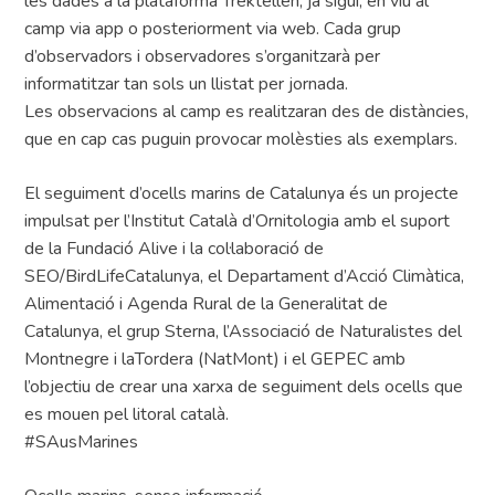
les dades a la plataforma Trektellen, ja sigui, en viu al
camp via app o posteriorment via web. Cada grup
d’observadors i observadores s’organitzarà per
informatitzar tan sols un llistat per jornada.
Les observacions al camp es realitzaran des de distàncies,
que en cap cas puguin provocar molèsties als exemplars.
El seguiment d’ocells marins de Catalunya és un projecte
impulsat per l’Institut Català d’Ornitologia amb el suport
de la Fundació Alive i la col·laboració de
SEO/BirdLifeCatalunya, el Departament d’Acció Climàtica,
Alimentació i Agenda Rural de la Generalitat de
Catalunya, el grup Sterna, l’Associació de Naturalistes del
Montnegre i laTordera (NatMont) i el GEPEC amb
l’objectiu de crear una xarxa de seguiment dels ocells que
es mouen pel litoral català.
#SAusMarines