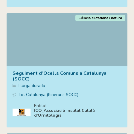
Ciència ciutadana i natura
Seguiment d’Ocells Comuns a Catalunya
(SOCC)
Llarga durada
Tot Catalunya (Itineraris SOCC)
Entitat:
ICO_Associació Institut Català
d'Ornitologia