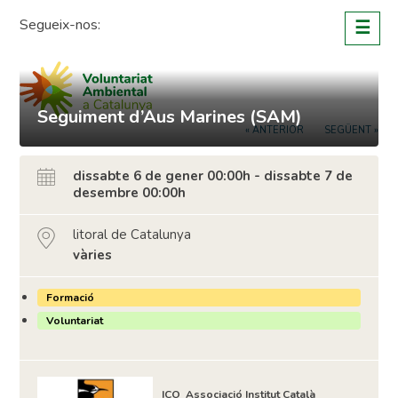
Skip
Segueix-nos:
☰
to
content
Seguiment d’Aus Marines (SAM)
« ANTERIOR
SEGÜENT »
dissabte 6 de gener 00:00h - dissabte 7 de
desembre 00:00h
litoral de Catalunya
vàries
Formació
Voluntariat
ICO_Associació Institut Català