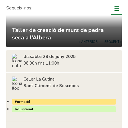
Skip
Segueix-nos:
☰
to
content
Taller de creació de murs de pedra
seca a l’Albera
« ANTERIOR
SEGÜENT »
dissabte 28 de juny 2025
08:00h fins 11:00h
Celler La Gutina
Sant Climent de Sescebes
Formació
Voluntariat