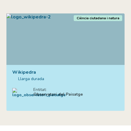
Ciència ciutadana i natura
Wikipedra
Llarga durada
Entitat:
Observatori del Paisatge