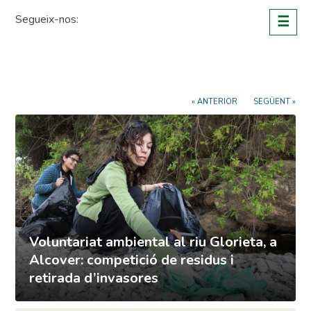
Skip
Segueix-nos:
☰
to
content
« ANTERIOR
SEGÜENT »
Voluntariat ambiental al riu Glorieta, a
Alcover: competició de residus i
retirada d’invasores