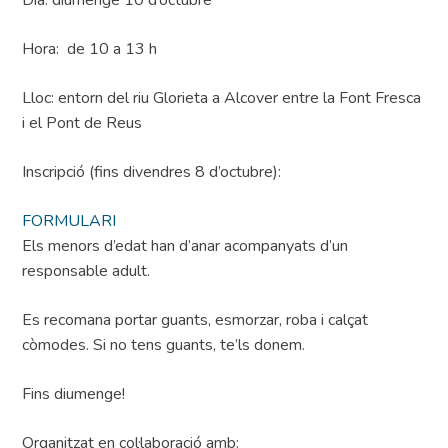
Dia: diumenge 10 d’octubre
Hora: de 10 a 13 h
Lloc: entorn del riu Glorieta a Alcover entre la Font Fresca
i el Pont de Reus
Inscripció (fins divendres 8 d’octubre):
FORMULARI
Els menors d’edat han d’anar acompanyats d’un
responsable adult.
Es recomana portar guants, esmorzar, roba i calçat
còmodes. Si no tens guants, te’ls donem.
Fins diumenge!
Organitzat en col·laboració amb: