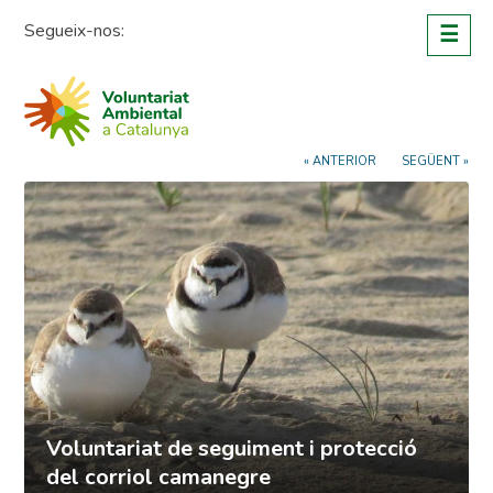
Skip
Segueix-nos:
☰
to
content
« ANTERIOR
SEGÜENT »
Voluntariat de seguiment i protecció
del corriol camanegre