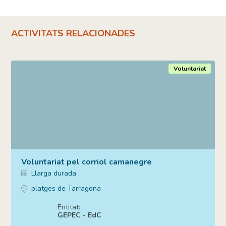
ACTIVITATS RELACIONADES
Voluntariat
Voluntariat pel corriol camanegre
Llarga durada
platges de Tarragona
Entitat:
GEPEC - EdC