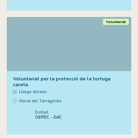
Voluntariat
Voluntariat per la protecció de la tortuga
careta
Llarga durada
litoral del Tarragonès
Entitat:
GEPEC - EdC