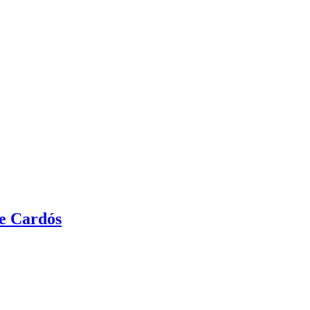
Voluntariat pel seguiment del mussol pirinenc i gallfer a la Muntanya d’Aliny
de Cardós