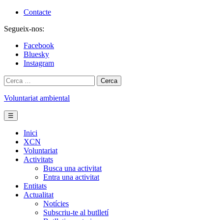
Skip
Contacte
to
Segueix-nos:
content
Facebook
Bluesky
Instagram
Cerca:
Voluntariat ambiental
☰
Inici
XCN
Voluntariat
Activitats
Busca una activitat
Entra una activitat
Entitats
Actualitat
Notícies
Subscriu-te al butlletí