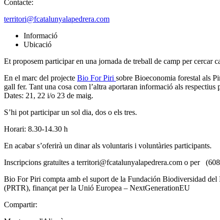
Contacte:
territori@fcatalunyalapedrera.com
Informació
Ubicació
Et proposem participar en una jornada de treball de camp per cercar cav
En el marc del projecte
Bio For Piri
sobre Bioeconomia forestal als Pir
gall fer. Tant una cosa com l’altra aportaran informació als respectius
Dates: 21, 22 i/o 23 de maig.
S’hi pot participar un sol dia, dos o els tres.
Horari: 8.30-14.30 h
En acabar s’oferirà un dinar als voluntaris i voluntàries participants.
Inscripcions gratuïtes a territori@fcatalunyalapedrera.com o per (60
Bio For Piri compta amb el suport de la Fundación Biodiversidad del
(PRTR), finançat per la Unió Europea – NextGenerationEU
Compartir: