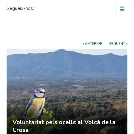
Skip
Segueix-nos:
☰
to
content
« ANTERIOR
SEGÜENT »
Voluntariat pels ocells al Volcà de la
Crosa