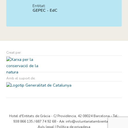
Entitat:
GEPEC - EdC
Creat per:
Amb el suport de:
Hotel d'Entitats de Gràcia - C/ Providència, 42 08024 Barcelona - Tel.:
938 866 135 / 687 74 92 68 - A/e:
info@voluntariatambiental.cat
Avís legal
|
Política de privadesa