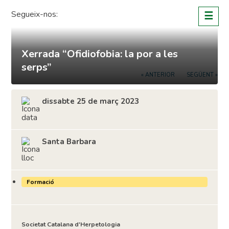
Skip
Segueix-nos:
☰
to
content
Xerrada “Ofidiofobia: la por a les
serps”
« ANTERIOR
SEGÜENT »
dissabte 25 de març 2023
Santa Barbara
Formació
Societat Catalana d'Herpetologia