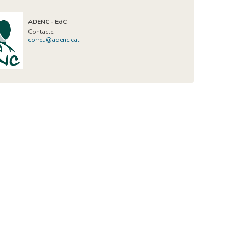
ADENC - EdC
Contacte:
correu@adenc.cat