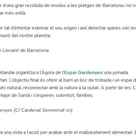
 d’una gran recollida de residus a les platges de Barcelona i no
nar més enllà.
r tal d’intentar esbrinar el seu origen i així detectar quines són le
nació del nostre planeta.
de Llevant de Barcelona
landai organitza a l’Àgora de l’
Espai Gardenyes
una jornada
ri. L’objectiu final és oferir al barri un lloc de trobada i un espai 
s natural, reconnectar amb la natura a la ciutat. A partir de les 1
 Major de Sarrià i s’esperen, sobretot, famílies.
denyes (C/ Cardenal Senmenat sn)
 una crida a l’acció per acabar amb el malbaratament alimentari. 