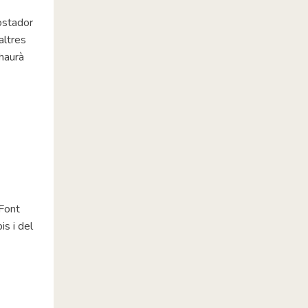
ostador
altres
 haurà
 Font
s i del