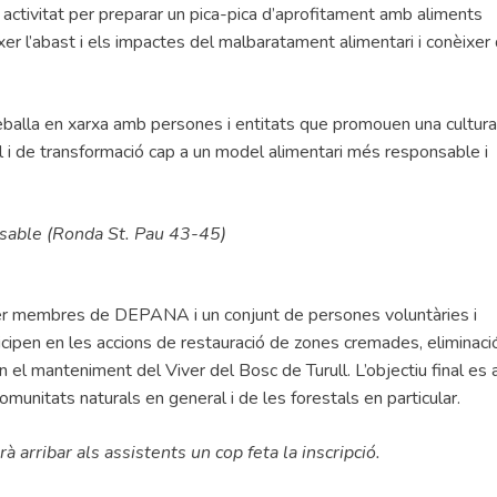
a activitat per preparar un pica-pica d’aprofitament amb aliments
xer l’abast i els impactes del malbaratament alimentari i conèixer
eballa en xarxa amb persones i entitats que promouen una cultur
l i de transformació cap a un model alimentari més responsable i
nsable (Ronda St. Pau 43-45)
 per membres de DEPANA i un conjunt de persones voluntàries i
icipen en les accions de restauració de zones cremades, eliminaci
n el manteniment del Viver del Bosc de Turull. L’objectiu final es a
munitats naturals en general i de les forestals en particular.
rà arribar als assistents un cop feta la inscripció.