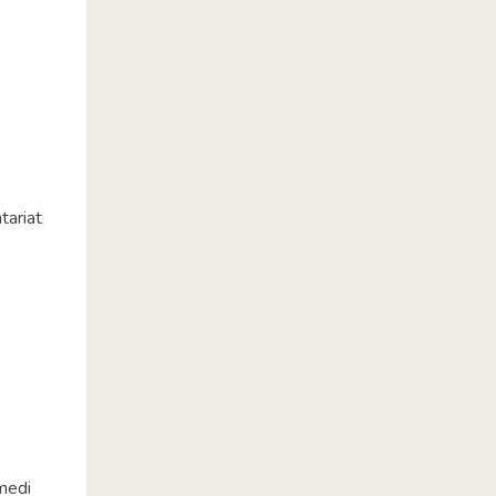
tariat
 medi