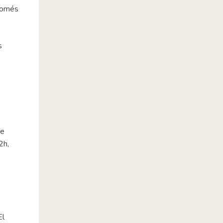
 només
s
de
2h,
El