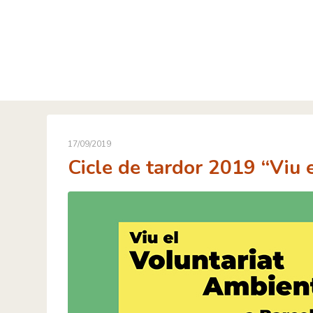
Skip
to
content
17/09/2019
Cicle de tardor 2019 “Viu 