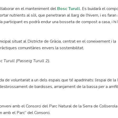
l·laborar en el manteniment del
Bosc Turull
. Es buidarà el comp
rtar nutrients al sòl, que penetraran al llarg de l’hivern, i es faran 
da participant es podrà endur una bosseta de compost a casa, i hi
ipal situat al Districte de Gràcia, centrat en el coneixement i la
pràctiques comunitàries envers la sostenibilitat.
c Turull (Passeig Turull 2).
a de voluntariat a un dels espais que té apadrinats: l’espai de la
, desbrossament de bardisses, arranjament de la bassa per a amfibi
onveni amb el Consorci del Parc Natural de la Serra de Collserola
m amb el Parc” del Consorci.