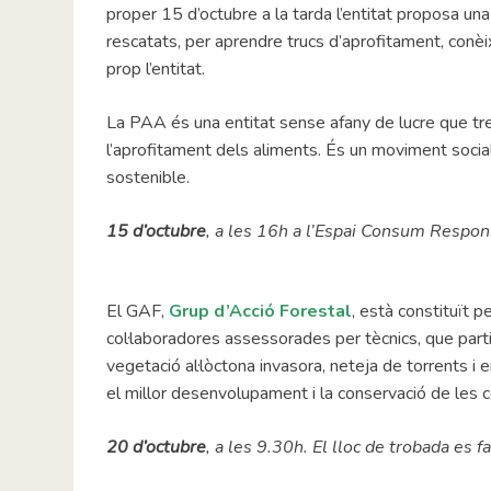
proper 15 d’octubre a la tarda l’entitat proposa un
rescatats, per aprendre trucs d’aprofitament, conèi
prop l’entitat.
La PAA és una entitat sense afany de lucre que tr
l’aprofitament dels aliments. És un moviment socia
sostenible.
15 d’octubre
, a les 16h a l’Espai Consum Respo
El GAF,
Grup d’Acció Forestal
, està constituït
col·laboradores assessorades per tècnics, que part
vegetació al·lòctona invasora, neteja de torrents i e
el millor desenvolupament i la conservació de les co
20 d’octubre
, a les 9.30h. El lloc de trobada es fa