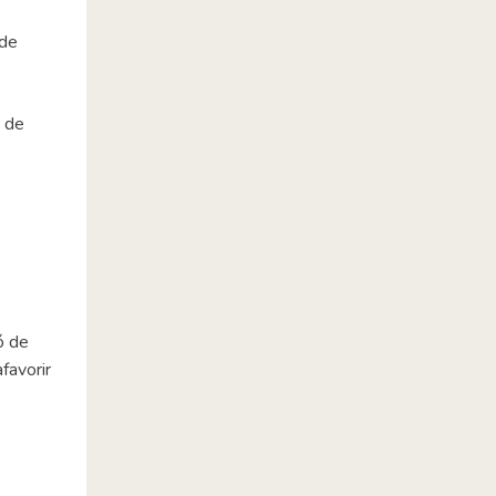
 de
a de
ó de
favorir