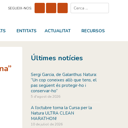
Cerca:
SEGUEIX-NOS:
ATS
ENTITATS
ACTUALITAT
RECURSOS
Últimes notícies
ona”
Sergi Garcia, de Galanthus Natura:
”Un cop coneixes allò que tens, el
pas següent és protegir-ho i
conservar-ho”
5 d'agost de 2026
A l’octubre torna la Cursa per la
Natura ULTRA CLEAN
MARATHON!
10 de juliol de 2026