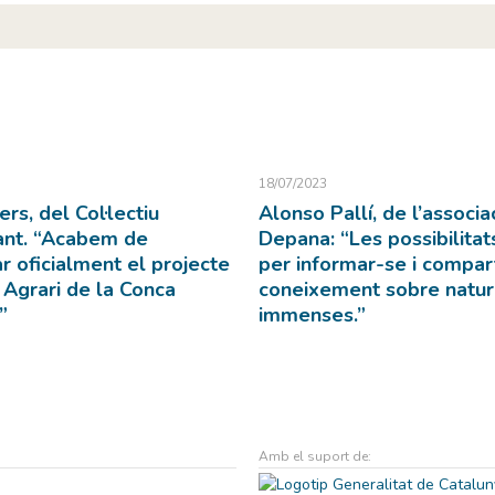
18/07/2023
rs, del Col·lectiu
Alonso Pallí, de l’associa
ant. “Acabem de
Depana: “Les possibilitat
r oficialment el projecte
per informar-se i compart
 Agrari de la Conca
coneixement sobre natur
”
immenses.”
Amb el suport de: