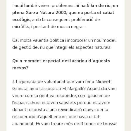
I aquí també veiem problemes:
hi ha 5 km de riu, en
plena Xarxa Natura 2000, que no porta el cabal
ecològic
, amb la consegüent proliferació de
micròfits, i per tant de mosca negra…
Cal molta valentia política i incorporar un nou model
de gestió del riu que integri els aspectes naturals.
Quin moment especial destacaríeu d’aquests
mesos?
J: La jornada de voluntariat que vam fer a Miravet i
Ginesta, amb l’associació El Margalló! Aquell dia vam
veure com la gent va respondre, com gaudien de
l’espai, i alhora estaven satisfets perquè estàvem
donant resposta a una reivindicació d’anys per la
recuperació d’aquell entorn, que havia estat
abandonat. Hi vam treure més de 3 tones de brossa!