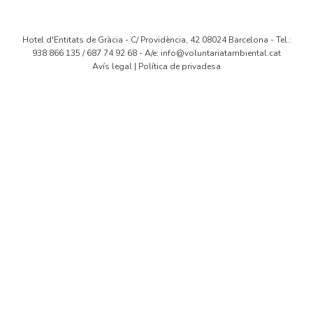
Hotel d'Entitats de Gràcia - C/ Providència, 42 08024 Barcelona - Tel.:
938 866 135 / 687 74 92 68 - A/e:
info@voluntariatambiental.cat
Avís legal
|
Política de privadesa