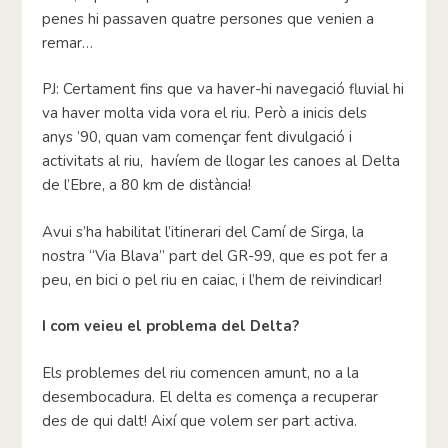
penes hi passaven quatre persones que venien a
remar…
PJ: Certament fins que va haver-hi navegació fluvial hi
va haver molta vida vora el riu. Però a inicis dels
anys ’90, quan vam començar fent divulgació i
activitats al riu, havíem de llogar les canoes al Delta
de l’Ebre, a 80 km de distància!
Avui s’ha habilitat l’itinerari del Camí de Sirga, la
nostra “Via Blava” part del GR-99, que es pot fer a
peu, en bici o pel riu en caiac, i l’hem de reivindicar!
I com veieu el problema del Delta?
Els problemes del riu comencen amunt, no a la
desembocadura. El delta es comença a recuperar
des de qui dalt! Així que volem ser part activa.