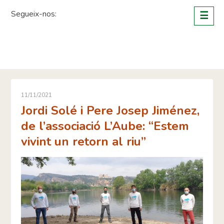
Skip
Segueix-nos:
☰
to
content
11/11/2021
Jordi Solé i Pere Josep Jiménez,
de l’associació L’Aube: “Estem
vivint un retorn al riu”