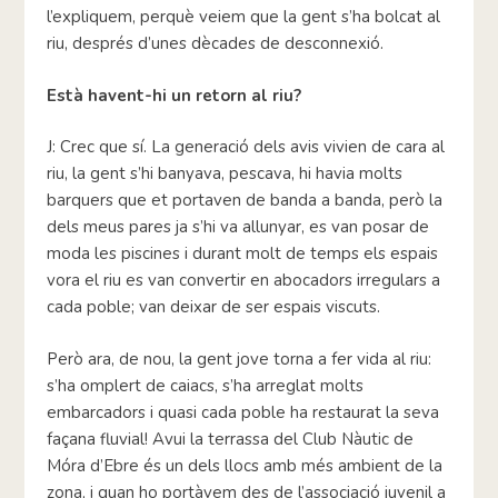
l’expliquem, perquè veiem que la gent s’ha bolcat al
riu, després d’unes dècades de desconnexió.
Està havent-hi un retorn al riu?
J: Crec que sí. La generació dels avis vivien de cara al
riu, la gent s’hi banyava, pescava, hi havia molts
barquers que et portaven de banda a banda, però la
dels meus pares ja s’hi va allunyar, es van posar de
moda les piscines i durant molt de temps els espais
vora el riu es van convertir en abocadors irregulars a
cada poble; van deixar de ser espais viscuts.
Però ara, de nou, la gent jove torna a fer vida al riu:
s’ha omplert de caiacs, s’ha arreglat molts
embarcadors i quasi cada poble ha restaurat la seva
façana fluvial! Avui la terrassa del Club Nàutic de
Móra d’Ebre és un dels llocs amb més ambient de la
zona, i quan ho portàvem des de l’associació juvenil a