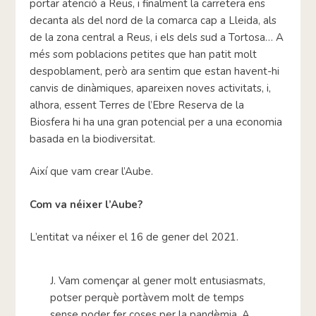
portar atenció a Reus, i finalment la carretera ens
decanta als del nord de la comarca cap a Lleida, als
de la zona central a Reus, i els dels sud a Tortosa… A
més som poblacions petites que han patit molt
despoblament, però ara sentim que estan havent-hi
canvis de dinàmiques, apareixen noves activitats, i,
alhora, essent Terres de l’Ebre Reserva de la
Biosfera hi ha una gran potencial per a una economia
basada en la biodiversitat.
Així que vam crear l’Aube.
Com va néixer l’Aube?
L’entitat va néixer el 16 de gener del 2021.
J. Vam començar al gener molt entusiasmats,
potser perquè portàvem molt de temps
sense poder fer coses per la pandèmia. A