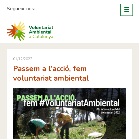
Skip
Segueix-nos:
☰
to
content
01/12/2022
Passem a l’acció, fem
voluntariat ambiental