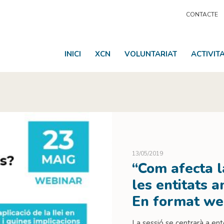
CONTACTE
INICI
XCN
VOLUNTARIAT
ACTIVIT
13/05/2019
“Com afecta l
les entitats 
En format we
La sessió se centrarà a ente