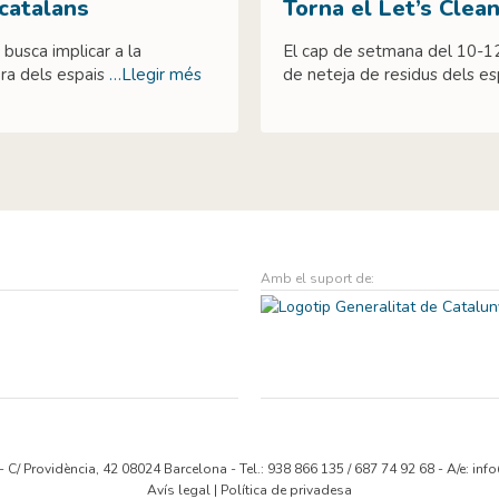
 catalans
Torna el Let’s Clea
busca implicar a la
El cap de setmana del 10-12
ora dels espais
…Llegir més
de neteja de residus dels esp
Amb el suport de:
- C/ Providència, 42 08024 Barcelona - Tel.: 938 866 135 / 687 74 92 68 - A/e:
info
Avís legal
|
Política de privadesa