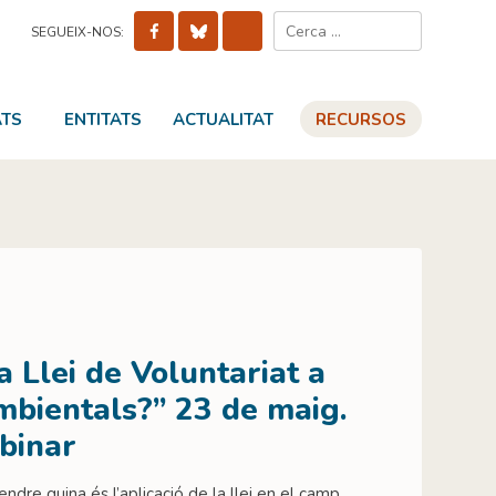
Cerca:
SEGUEIX-NOS:
ATS
ENTITATS
ACTUALITAT
RECURSOS
a Llei de Voluntariat a
ambientals?” 23 de maig.
binar
ndre quina és l’aplicació de la llei en el camp