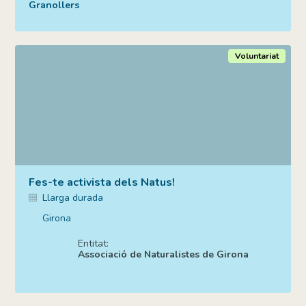
Voluntariat
Fes-te activista dels Natus!
Llarga durada
Girona
Entitat:
Associació de Naturalistes de Girona