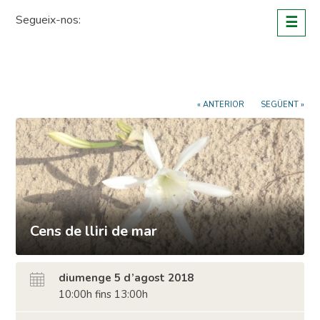
Skip
Segueix-nos:
☰
to
content
« ANTERIOR
SEGÜENT »
Cens de lliri de mar
diumenge 5 d’agost 2018
10:00h fins 13:00h