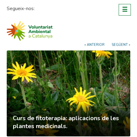
Skip
Segueix-nos:
☰
to
content
« ANTERIOR
SEGÜENT »
Curs de fitoterapia: aplicacions de les
plantes medicinals.