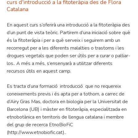
curs d'introducció a la fitoteràpia des de Flora
Catalana
En aquest curs s’oferirà una introducció a la fitoteràpia des
d’un punt de vista teòric. Partirem d’una iniciació sobre què
és la fitoteràpia i per a què serveix i seguirem amb un
recorregut per a les diferents malalties o trastorns i les
drogues vegetals que poden ser útils per a curar o pal·liar-
los.. A més a més, s’ensenyarà a utilitzar diferents
recursos útils en aquest camp.
Es tracta d’una formació introducció que no requereix
coneixements previs i és apta per a tothom, a carrec de
d’Airy Gras Mas, doctora en biologia per la Universitat de
Barcelona (UB) i màster en fitoteràpia, especialitzada en
etnobotànica en territoris de llengua catalana i membre
del grup de recerca EtnoBioFiC
(http://www.etnobiofic.cat)..