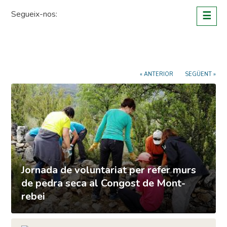
Skip
Segueix-nos:
☰
to
content
« ANTERIOR
SEGÜENT »
Jornada de voluntariat per refer murs
de pedra seca al Congost de Mont-
rebei