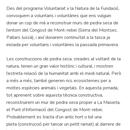
Des del programa Voluntariat x la Natura de la Fundació,
convoquem a voluntaris i voluntàries que ens vulguin
donar un cop de mà a reconstruir murs de pedra seca de
l’entorn del Congost de Mont-rebei (Serra del Montsec,
Pallars Jussà), i així donarem continuïtat a la tasca ja
iniciada per voluntaris i voluntàries la passada primavera.
Les construccions de pedra seca, creades al voltant de la
natura, tenen un gran valor històric i cultural, i mostren
l’estreta relació de la humanitat amb el medi natural. Però
a més a més, també generen rics ecosistemes per a
moltes espècies animals i vegetals. En aquesta jornada,
tot aprenent sobre aquesta tècnica constructiva,
reconstruirem un mur de pedra seca proper a La Masieta,
el Punt d’Informació del Congost de Mont-rebei.
Probablement es tracta d’un antic hort o bé una
pleta (construcció per tancar un petit ramat) al darrere de