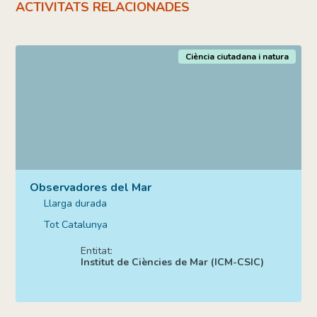
ACTIVITATS RELACIONADES
Ciència ciutadana i natura
Observadores del Mar
Llarga durada
Tot Catalunya
Entitat:
Institut de Ciències de Mar (ICM-CSIC)