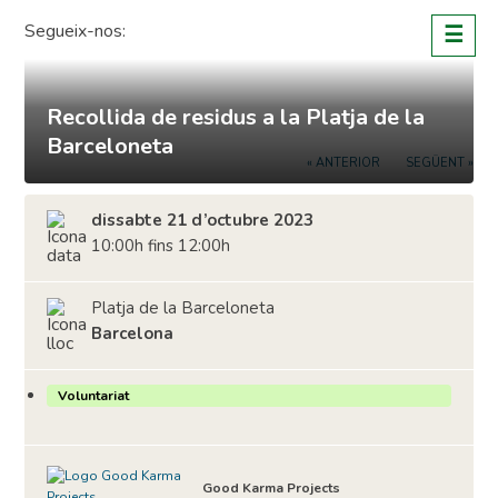
Skip
Segueix-nos:
☰
to
content
Recollida de residus a la Platja de la
Barceloneta
« ANTERIOR
SEGÜENT »
dissabte 21 d’octubre 2023
10:00h fins 12:00h
Platja de la Barceloneta
Barcelona
Voluntariat
Good Karma Projects