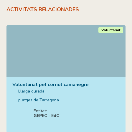
ACTIVITATS RELACIONADES
Voluntariat
Voluntariat pel corriol camanegre
Llarga durada
platges de Tarragona
Entitat:
GEPEC - EdC