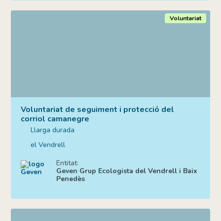
Voluntariat
Voluntariat de seguiment i protecció del
corriol camanegre
Llarga durada
el Vendrell
Entitat:
Geven Grup Ecologista del Vendrell i Baix
Penedès