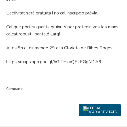
L’activitat serà gratuïta i no cal inscripció prèvia.
Cal que porteu guants gruixuts per protegir-vos les mans,
calçat robust i pantaló llarg!
A les 9h el diumenge 29 a la Glorieta de Ribes Roges.
https://maps.app.goo.gl/hGfTHkaQRkEGgM1A9
Compartir:
CERCAR ACTIVITATS