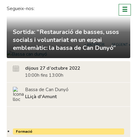
Skip
Segueix-nos:
☰
to
content
Sortida: “Restauració de basses, usos
socials i voluntariat en un espai
« ANTERIOR
SEGÜENT »
emblemàtic: la bassa de Can Dunyó”
dijous 27 d’octubre 2022
10:00h fins 13:00h
Bassa de Can Dunyó
LLiçà d'Amunt
Formació