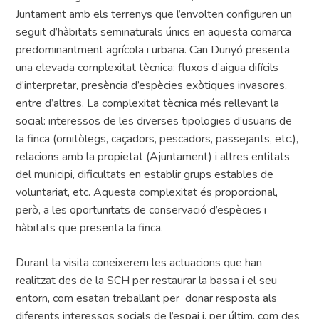
Juntament amb els terrenys que l’envolten configuren un
seguit d’hàbitats seminaturals únics en aquesta comarca
predominantment agrícola i urbana. Can Dunyó presenta
una elevada complexitat tècnica: fluxos d’aigua difícils
d’interpretar, presència d’espècies exòtiques invasores,
entre d’altres. La complexitat tècnica més rellevant la
social: interessos de les diverses tipologies d’usuaris de
la finca (ornitòlegs, caçadors, pescadors, passejants, etc.),
relacions amb la propietat (Ajuntament) i altres entitats
del municipi, dificultats en establir grups estables de
voluntariat, etc. Aquesta complexitat és proporcional,
però, a les oportunitats de conservació d’espècies i
hàbitats que presenta la finca.
Durant la visita coneixerem les actuacions que han
realitzat des de la SCH per restaurar la bassa i el seu
entorn, com esatan treballant per donar resposta als
diferents interessos socials de l’espai i, per últim, com des