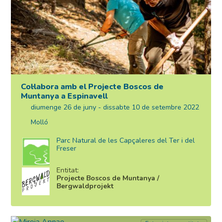
Col·labora amb el Projecte Boscos de
Muntanya a Espinavell
diumenge 26 de juny - dissabte 10 de setembre 2022
Molló
Parc Natural de les Capçaleres del Ter i del
Freser
Entitat:
Projecte Boscos de Muntanya /
Bergwaldprojekt