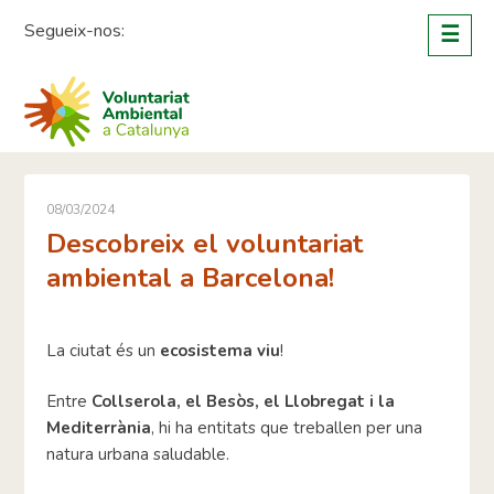
Skip
Segueix-nos:
☰
to
content
08/03/2024
Descobreix el voluntariat
ambiental a Barcelona!
La ciutat és un
ecosistema viu
!
Entre
Collserola, el Besòs, el Llobregat i la
Mediterrània
, hi ha entitats que treballen per una
natura urbana saludable.