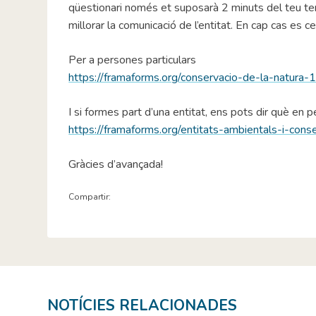
qüestionari només et suposarà 2 minuts del teu tem
millorar la comunicació de l’entitat. En cap cas es c
Per a persones particulars
https://framaforms.org/conservacio-de-la-natur
I si formes part d’una entitat, ens pots dir què en
https://framaforms.org/entitats-ambientals-i-con
Gràcies d’avançada!
Compartir:
NOTÍCIES RELACIONADES