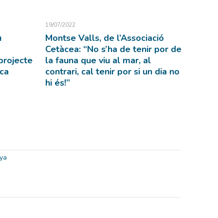
19/07/2022
u
Montse Valls, de l’Associació
Cetàcea: “No s’ha de tenir por de
projecte
la fauna que viu al mar, al
nca
contrari, cal tenir por si un dia no
hi és!”