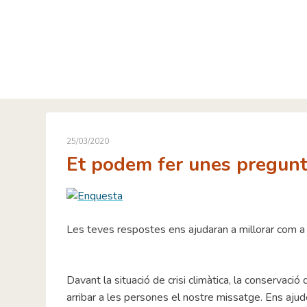
Skip
to
content
25/03/2020
Et podem fer unes pregun
Les teves respostes ens ajudaran a millorar com a e
Davant la situació de crisi climàtica, la conservaci
arribar a les persones el nostre missatge. Ens aju