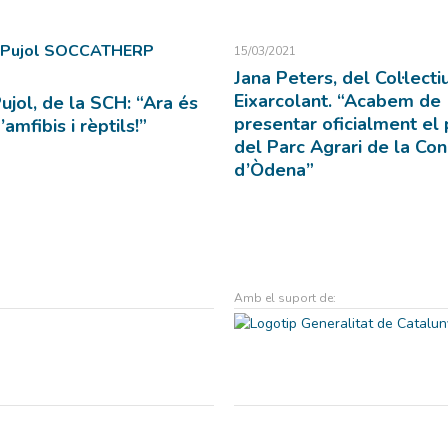
15/03/2021
Jana Peters, del Col·lecti
Eixarcolant. “Acabem de
ujol, de la SCH: “Ara és
presentar oficialment el 
’amfibis i rèptils!”
del Parc Agrari de la Co
d’Òdena”
Amb el suport de: