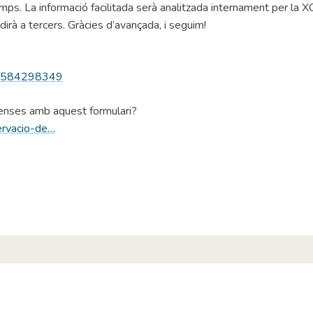
ps. La informació facilitada serà analitzada internament per la 
edirà a tercers. Gràcies d’avançada, i seguim!
a-1584298349
 penses amb aquest formulari?
servacio-de…