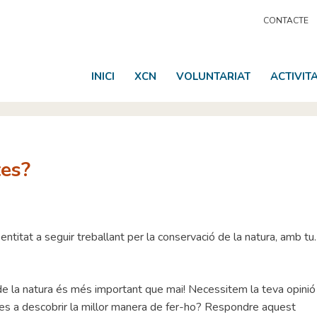
CONTACTE
INICI
XCN
VOLUNTARIAT
ACTIVIT
tes?
ntitat a seguir treballant per la conservació de la natura, amb tu.
ó de la natura és més important que mai! Necessitem la teva opinió
des a descobrir la millor manera de fer-ho? Respondre aquest