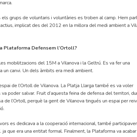
marca.
s
els grups de voluntaris i voluntàries es troben al camp. Hem par
tius, implicat des del 2012 en la millora del medi ambient a Vil
la Plataforma Defensem l’Ortoll?
les mobilitzacions del 15M a Vilanova i la Geltrú. Es va fer una
ava un canvi. Un dels àmbits era medi ambient.
espai de l’Ortoll de Vilanova. La Platja Llarga també es va voler
 es va poder salvar. Fruit d’aquesta feina de defensa del territori, du
de l’Ortoll, perquè la gent de Vilanova tingués un espai per reiv
ió.
ors es dedicava a la cooperació internacional, també participaven
. ja que era una entitat formal. Finalment, la Plataforma va acabar