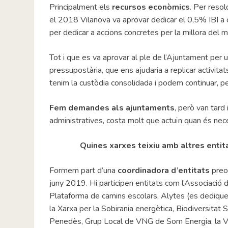
Principalment els
recursos econòmics
. Per resol
el 2018 Vilanova va aprovar dedicar el 0,5% IBI 
per dedicar a accions concretes per la millora del 
Tot i que es va aprovar al ple de l’Ajuntament per 
pressupostària, que ens ajudaria a replicar activi
tenim la custòdia consolidada i podem continuar, p
Fem demandes als ajuntaments
, però van tard
administratives, costa molt que actuïn quan és nece
Quines xarxes teixiu amb altres entit
Formem part d’una
coordinadora d’entitats
preo
juny 2019. Hi participen entitats com l’Associació
Plataforma de camins escolars, Alytes (es dediquen
la Xarxa per la Sobirania energètica, Biodiversitat
Penedès, Grup Local de VNG de Som Energia, la V