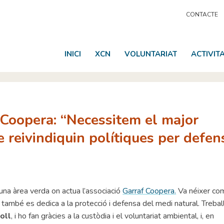
CONTACTE
INICI
XCN
VOLUNTARIAT
ACTIVIT
 Coopera: “Necessitem el major
 reivindiquin polítiques per defen
, una àrea verda on actua l’associació
Garraf Coopera
.
Va néixer co
, també es dedica a la protecció i defensa del medi natural. Trebal
oll
, i ho fan gràcies a la custòdia i el voluntariat ambiental, i, en