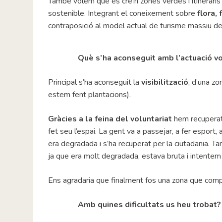
També volem que es creïn zones verdes i itinerari
sostenible. Integrant el coneixement sobre
flora,
contraposició al model actual de turisme massiu de s
Què s’ha aconseguit amb l’actuació vo
Principal s’ha aconseguit la
visibilització
, d’una z
estem fent plantacions).
Gràcies a la feina del voluntariat
hem recuperat 
fet seu l’espai. La gent va a passejar, a fer esport,
era degradada i s’ha recuperat per la ciutadania. T
ja que era molt degradada, estava bruta i intentem 
Ens agradaria que finalment fos una zona que comp
Amb quines dificultats us heu trobat?