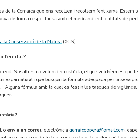
nes de la Comarca que ens recolzen i recolzem fent xarxa. Estem
anya de forma respectuosa amb el medi ambient, entitats de ped
a la Conservació de la Natura
(XCN).
b l’entitat?
rotegit. Nosaltres no volem fer custòdia, el que voldríem és que l
n espai natural i que busquin la fórmula adequada per la seva pro
gic… Alguna fórmula amb la qual es fessin les tasques de vigilància,
toquen.
untària?
í
, o
envia un correu
electrònic a
garrafcoopera@gmail.com
, espe
 i trobarem un espai de trobada per explicar-te millor què fem i co