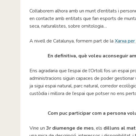
Col·laborem alhora amb un munt d’entitats i perso
en contacte amb entitats que fan esports de munt
seca, naturalistes, sobre ornitologia…
A nivell de Catalunya, formem part de la
Xarxa per 
En definitiva, què voleu aconseguir am
Ens agradaria que l’espai de l’Ortoll fos un espai p
administracions siguin capaces de poder gestionar u
ja sigui espai natural, parc natural, corredor ecolò
custòdia i millora de l’espai que potser no ens per
Com puc participar com a persona vol
Vine un
3r diumenge de mes
, els
dilluns al mat
una mica de descripció, interessos i disponibilitat,