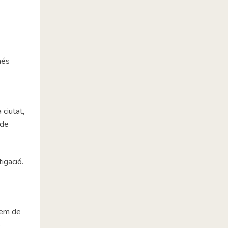
més
ciutat,
 de
igació.
llem de
s