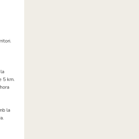
itori.
 la
e 5 km.
lhora
mb la
a.