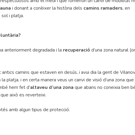
s respectuosos amb el medi i que fomentin un canvi de mobilitat 
 fauna
i donant a conèixer la història dels
camins ramaders
, en
ol i platja.
luntària?
ona anteriorment degradada i la
recuperació
d’una zona natural (o
antics camins que estaven en desús, i avui dia la gent de Vilanov
 a la platja, i en certa manera veus un canvi de visió d’una zona qu
ambé hem fet d’
altaveu d’una zona
que abans no coneixia ben bé
que això es reverteixi.
tés amb algun tipus de protecció.