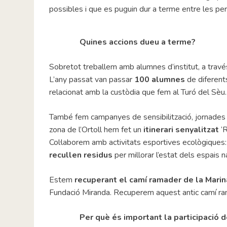
possibles i que es puguin dur a terme entre les pe
Quines accions dueu a terme?
Sobretot treballem amb alumnes d’institut, a trav
L’any passat van passar
100 alumnes
de diferents
relacionat amb la custòdia que fem al Turó del Sèu.
També fem campanyes de sensibilització, jornades c
zona de l’Ortoll hem fet un
itinerari senyalitzat
‘R
Col·laborem amb activitats esportives ecològiques: 
recullen residus
per millorar l’estat dels espais n
Estem
recuperant el camí ramader
de la Marin
Fundació Miranda. Recuperem aquest antic camí ram
Per què és important la participació d