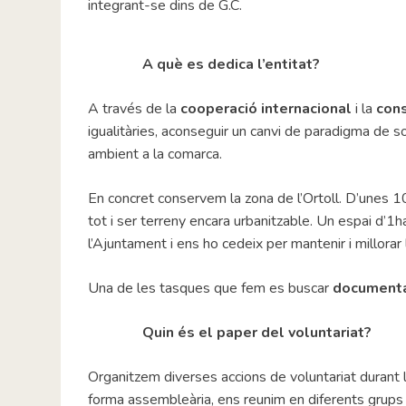
integrant-se dins de G.C.
A què es dedica l’entitat?
A través de la
cooperació internacional
i la
con
igualitàries, aconseguir un canvi de paradigma de so
ambient a la comarca.
En concret conservem la zona de l’Ortoll. D’unes 1
tot i ser terreny encara urbanitzable. Un espai d’1
l’Ajuntament i ens ho cedeix per mantenir i millorar
Una de les tasques que fem es buscar
documenta
Quin és el paper del voluntariat?
Organitzem diverses accions de voluntariat durant l
forma assembleària, ens reunim en diferents grups 