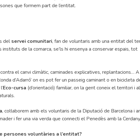
rsones que formem part de l’entitat.
és del
servei comunitari
, fan de voluntaris amb una entitat del terr
 instituts de la comarca, se’ls hi ensenya a conservar espais, tot
ontra el canvi climàtic, caminades explicatives, replantacions… A
onda d’Adarró’ on es pot fer un passeig caminant o en bicicleta d
l’
Eco-cursa
(d’orientació) familiar, on la gent coneix el territori i a
aturals.
a
, col·laborem amb els voluntaris de la Diputació de Barcelona i a
ader i fer una via verda que connecti el Penedès amb la Cerdany
e persones voluntàries a l’entitat?