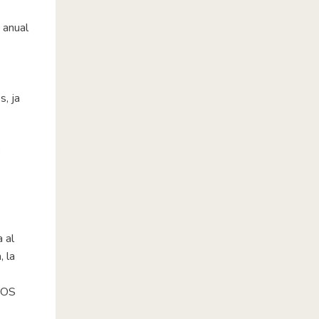
 anual
a
s, ja
o
a al
, la
 SOS