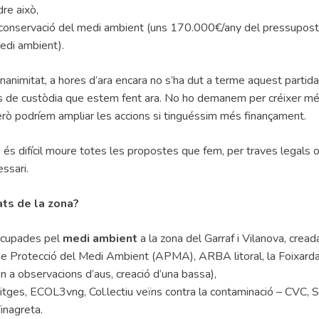
dre això,
a conservació del medi ambient (uns 170.000€/any del pressupost
medi ambient).
unanimitat, a hores d’ara encara no s’ha dut a terme aquest partid
tats de custòdia que estem fent ara. No ho demanem per créixer mé
erò podríem ampliar les accions si tinguéssim més finançament.
 i és difícil moure totes les propostes que fem, per traves legals 
ssari.
ats de la zona?
cupades pel
medi ambient
a la zona del Garraf i Vilanova, cread
 de Protecció del Medi Ambient (APMA), ARBA litoral, la Foixarda
 a observacions d’aus, creació d’una bassa),
 Sitges, ECOL3vng, Col.lectiu veïns contra la contaminació – CVC,
inagreta.