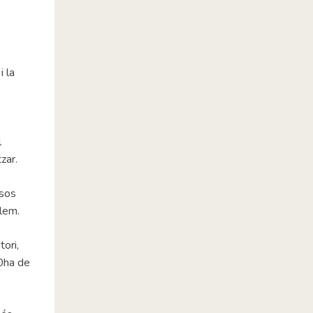
 la
l
zar.
ssos
olem.
tori,
00ha de