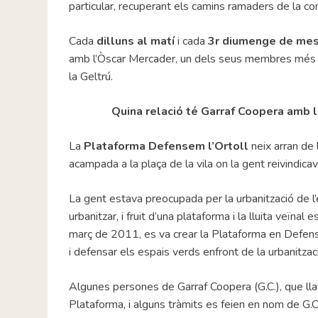
particular, recuperant els camins ramaders de la co
Cada
dilluns al matí
i cada
3r diumenge de me
amb l’Òscar Mercader, un dels seus membres més ac
la Geltrú.
Quina relació té Garraf Coopera amb 
La
Plataforma Defensem l’Ortoll
neix arran de 
acampada a la plaça de la vila on la gent reivindic
La gent estava preocupada per la urbanització de l’
urbanitzar, i fruit d’una plataforma i la lluita veïnal
març de 2011, es va crear la Plataforma en Defensa 
i defensar els espais verds enfront de la urbanitzac
Algunes persones de Garraf Coopera (G.C.), que llav
Plataforma, i alguns tràmits es feien en nom de G.C