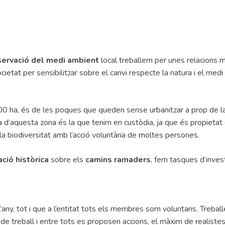
servació del medi ambient
local treballem per unes relacions 
cietat per sensibilitzar sobre el canvi respecte la natura i el medi
00 ha, és de les poques que queden sense urbanitzar a prop de la 
ha d’aquesta zona és la que tenim en custòdia, ja que és propietat
 la biodiversitat amb l’acció voluntària de moltes persones.
ció històrica
sobre els
camins ramaders
, fem tasques d’invest
’any, tot i que a l’entitat tots els membres som voluntaris. Treba
de treball i entre tots es proposen accions, el màxim de realiste