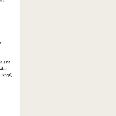
més
n
a s’ha
e abans
 ningú,