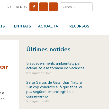
Cerca:
SEGUEIX-NOS:
ATS
ENTITATS
ACTUALITAT
RECURSOS
Últimes notícies
5 esdeveniments ambientals per
sar
activar-te a la tornada de vacances
6 d'agost de 2026
Sergi Garcia, de Galanthus Natura:
”Un cop coneixes allò que tens, el
pas següent és protegir-ho i
m a
conservar-ho”
len
5 d'agost de 2026