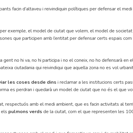
ts facin d’altaveu i reivindiquin polítiques per defensar el medi
r exemple, el model de ciutat que volem, el model de societat i
sones que participen amb l’entitat per defensar certs espais com
gent no hi va, no hi participa i no el coneix, no ho defensarà en e
teixa ciutadania qui reivindiqui que aquella zona no es vol urbanit
iar les coses desde dins
i reclamar a les institucions certs pa
 forma es perdran i quedarà un model de ciutat que no és el que v
, respectuós amb el medi ambient, que es facin activitats al terri
 els
pulmons verds
de la ciutat, com el que representen les 1