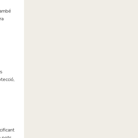
 també
ra
es
tecció,
cificant
m pots