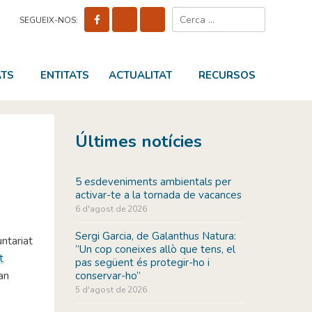
Cerca:
SEGUEIX-NOS:
ATS
ENTITATS
ACTUALITAT
RECURSOS
Últimes notícies
5 esdeveniments ambientals per
activar-te a la tornada de vacances
6 d'agost de 2026
Sergi Garcia, de Galanthus Natura:
untariat
”Un cop coneixes allò que tens, el
t
pas següent és protegir-ho i
an
conservar-ho”
5 d'agost de 2026