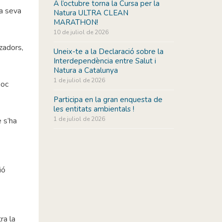
A l’octubre torna la Cursa per la
la seva
Natura ULTRA CLEAN
MARATHON!
10 de juliol de 2026
zadors,
Uneix-te a la Declaració sobre la
Interdependència entre Salut i
Natura a Catalunya
1 de juliol de 2026
poc
Participa en la gran enquesta de
les entitats ambientals !
1 de juliol de 2026
e s’ha
ió
ra la