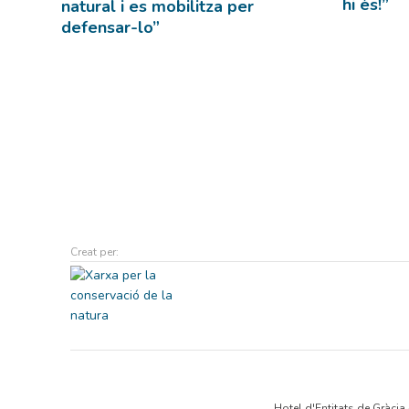
hi és!”
natural i es mobilitza per
defensar-lo”
Creat per:
Hotel d'Entitats de Gràcia 