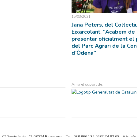
15/03/2021
Jana Peters, del Col·lecti
Eixarcolant. “Acabem de
presentar oficialment el 
del Parc Agrari de la Co
d’Òdena”
Amb el suport de:
- C/ Providència, 42 08024 Barcelona - Tel.: 938 866 135 / 687 74 92 68 - A/e:
info