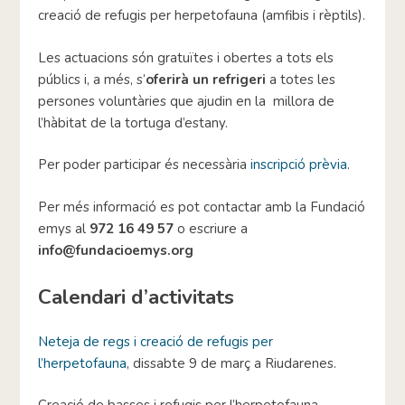
creació de refugis per herpetofauna (amfibis i rèptils).
Les actuacions són gratuïtes i obertes a tots els
públics i, a més, s’
oferirà un refrigeri
a totes les
persones voluntàries que ajudin en la millora de
l’hàbitat de la tortuga d’estany.
Per poder participar és necessària
inscripció prèvia
.
Per més informació es pot contactar amb la Fundació
emys al
972 16 49 57
o escriure a
info@fundacioemys.org
Calendari d’activitats
Neteja de regs i creació de refugis per
l’herpetofauna
, dissabte 9 de març a Riudarenes.