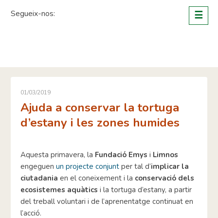
Skip
Segueix-nos:
☰
to
content
01/03/2019
Ajuda a conservar la tortuga
d’estany i les zones humides
Aquesta primavera, la
Fundació Emys
i
Limnos
engeguen
un projecte conjunt
per tal d’
implicar la
ciutadania
en el coneixement i la
conservació dels
ecosistemes aquàtics
i la tortuga d’estany, a partir
del treball voluntari i de l’aprenentatge continuat en
l’acció.