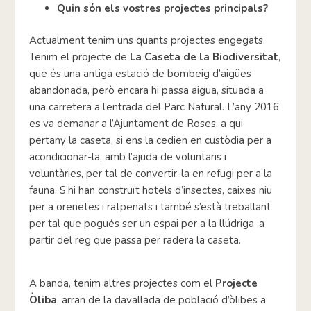
Quin són els vostres projectes principals?
Actualment tenim uns quants projectes engegats.
Tenim el projecte de
La Caseta de la Biodiversitat
,
que és una antiga estació de bombeig d’aigües
abandonada, però encara hi passa aigua, situada a
una carretera a l’entrada del Parc Natural. L’any 2016
es va demanar a l’Ajuntament de Roses, a qui
pertany la caseta, si ens la cedien en custòdia per a
acondicionar-la, amb l’ajuda de voluntaris i
voluntàries, per tal de convertir-la en refugi per a la
fauna. S’hi han construït hotels d’insectes, caixes niu
per a orenetes i ratpenats i també s’està treballant
per tal que pogués ser un espai per a la llúdriga, a
partir del reg que passa per radera la caseta.
A banda, tenim altres projectes com el
Projecte
Òliba
, arran de la davallada de població d’òlibes a