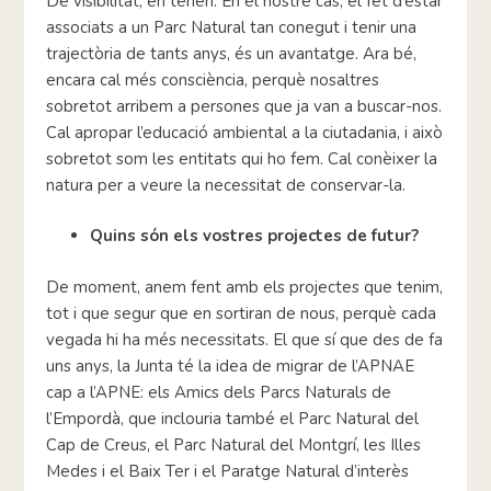
De visibilitat, en tenen. En el nostre cas, el fet d’estar
associats a un Parc Natural tan conegut i tenir una
trajectòria de tants anys, és un avantatge. Ara bé,
encara cal més consciència, perquè nosaltres
sobretot arribem a persones que ja van a buscar-nos.
Cal apropar l’educació ambiental a la ciutadania, i això
sobretot som les entitats qui ho fem. Cal conèixer la
natura per a veure la necessitat de conservar-la.
Quins són els vostres projectes de futur?
De moment, anem fent amb els projectes que tenim,
tot i que segur que en sortiran de nous, perquè cada
vegada hi ha més necessitats. El que sí que des de fa
uns anys, la Junta té la idea de migrar de l’APNAE
cap a l’APNE: els Amics dels Parcs Naturals de
l’Empordà, que inclouria també el Parc Natural del
Cap de Creus, el Parc Natural del Montgrí, les Illes
Medes i el Baix Ter i el Paratge Natural d’interès