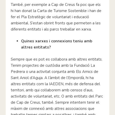
També, per exemple a Cap de Creus fa poc que els
hi han donat la Carta de Turisme Sostenible i han de
fer el Pla Estratègic de voluntariat i educació
ambiental. S’estan obrint fronts que permeten a les
diferents entitats i als parcs treballar en xarxa.
Quines xarxes i connexions teniu amb
altres entitats?
Sempre que es pot es col·labora amb altres entitats.
Tenim projectes de custòdia amb la Fundació La
Pedrera o una activitat conjunta amb Els Amics de
Sant Aniol d’Aguja. A l’àmbit de l’Empordà, hi ha
altres entitats com la IAEDEN, més de defensa del
territori, amb qui col·laborem amb censos d’aus,
activitats de voluntariat, etc. O amb entitats del Parc
de Cap de Creus, també. Sempre intentem tenir el
màxim de connexió amb altres associacions que
treballin temes similars a nosaltres, i també amb