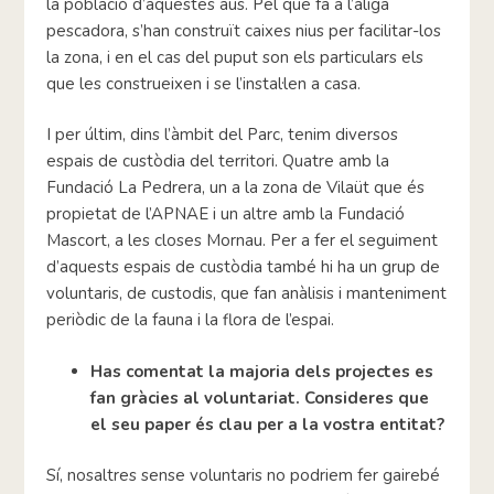
la població d’aquestes aus. Pel que fa a l’àliga
pescadora, s’han construït caixes nius per facilitar-los
la zona, i en el cas del puput son els particulars els
que les construeixen i se l’instal·len a casa.
I per últim, dins l’àmbit del Parc, tenim diversos
espais de custòdia del territori. Quatre amb la
Fundació La Pedrera, un a la zona de Vilaüt que és
propietat de l’APNAE i un altre amb la Fundació
Mascort, a les closes Mornau. Per a fer el seguiment
d’aquests espais de custòdia també hi ha un grup de
voluntaris, de custodis, que fan anàlisis i manteniment
periòdic de la fauna i la flora de l’espai.
Has comentat la majoria dels projectes es
fan gràcies al voluntariat. Consideres que
el seu paper és clau per a la vostra entitat?
Sí, nosaltres sense voluntaris no podriem fer gairebé