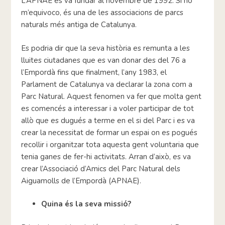
L’APNAE es va fundar al novembre de 1992. Si no
m’equivoco, és una de les associacions de parcs
naturals més antiga de Catalunya.
Es podria dir que la seva història es remunta a les
lluites ciutadanes que es van donar des del 76 a
l’Empordà fins que finalment, l’any 1983, el
Parlament de Catalunya va declarar la zona com a
Parc Natural. Aquest fenomen va fer que molta gent
es comencés a interessar i a voler participar de tot
allò que es dugués a terme en el si del Parc i es va
crear la necessitat de formar un espai on es pogués
recollir i organitzar tota aquesta gent voluntaria que
tenia ganes de fer-hi activitats. Arran d’això, es va
crear l’Associació d’Amics del Parc Natural dels
Aiguamolls de l’Empordà (APNAE).
Quina és la seva missió?