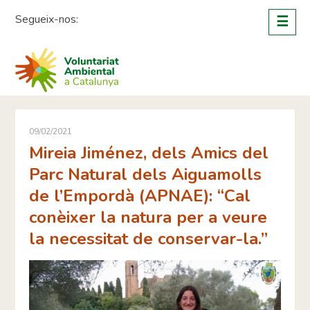
Skip
Segueix-nos:
☰
to
content
09/02/2021
Mireia Jiménez, dels Amics del
Parc Natural dels Aiguamolls
de l’Empordà (APNAE): “Cal
conèixer la natura per a veure
la necessitat de conservar-la.”