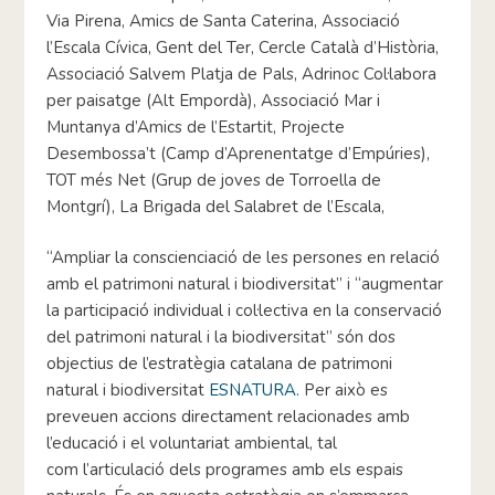
Via Pirena, Amics de Santa Caterina, Associació
l’Escala Cívica, Gent del Ter, Cercle Català d’Història,
Associació Salvem Platja de Pals, Adrinoc Col·labora
per paisatge (Alt Empordà), Associació Mar i
Muntanya d’Amics de l’Estartit, Projecte
Desembossa’t (Camp d’Aprenentatge d’Empúries),
TOT més Net (Grup de joves de Torroella de
Montgrí), La Brigada del Salabret de l’Escala,
“Ampliar la conscienciació de les persones en relació
amb el patrimoni natural i biodiversitat” i “augmentar
la participació individual i col·lectiva en la conservació
del patrimoni natural i la biodiversitat” són dos
objectius de l’estratègia catalana de patrimoni
natural i biodiversitat
ESNATURA
. Per això es
preveuen accions directament relacionades amb
l’educació i el voluntariat ambiental, tal
com l’articulació dels programes amb els espais