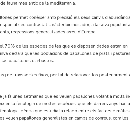
de fauna més antic de la mediterrània.
pallones permet conèixer amb precisió els seus canvis d’abundància
espon al seu contrastat caràcter bioindicador, a la seva popularita
cents, regressions generalitzades arreu d’Europa.
 el 70% de les espècies de les que es disposen dades estan en
lunya declara que les poblacions de papallones de prats i pasture
 las papallones d’arbustos.
llarg de transsectes fixos, per tal de relacionar-los posteriormen
ue ja fa unes setmanes que es veuen papallones volant a molts in
eix en la fenologia de moltes espècies, que els darrers anys han 
nologia: ciència que estudia la relació entre els factors climàtics 
 ja es veuen papallones generalistes en camps de conreus, com les