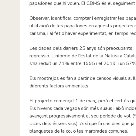
papallones que hi volen. El CBMS és el seguiment 
Observar, identificar, comptar i enregistrar les pa
utilització de les papallones en aquests projectes r
carisma, i al fet d’haver experimentat, en temps re
Les dades dels darrers 25 anys són preocupants :
regressió. L’informe de l’Estat de la Natura a Cata
s’ha reduït un 71% entre 1995 i el 2019, i un 57%
Els mostrejos es fan a partir de censos visuals al 
diferents factors ambientals.
El projecte comença l’1 de març, però el cert és q
Els hiverns cada vegada són més suaus i això incid
avançant progressivament el seu període de vol. (*fe
cicles dels éssers vius). Així que fa uns dies que
blanquetes de la col o les marbrades comunes.