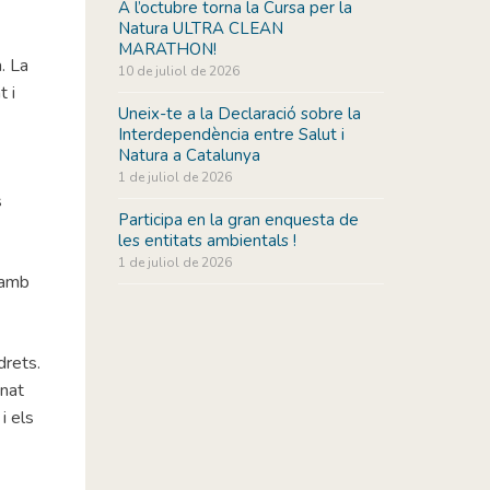
A l’octubre torna la Cursa per la
Natura ULTRA CLEAN
MARATHON!
. La
10 de juliol de 2026
t i
Uneix-te a la Declaració sobre la
Interdependència entre Salut i
Natura a Catalunya
1 de juliol de 2026
s
Participa en la gran enquesta de
les entitats ambientals !
1 de juliol de 2026
t amb
drets.
anat
i els