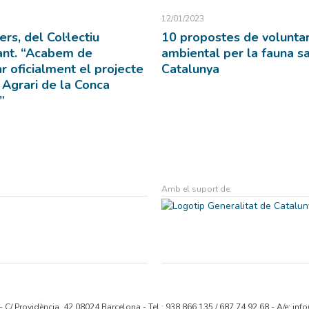
12/01/2023
rs, del Col·lectiu
10 propostes de voluntar
ant. “Acabem de
ambiental per la fauna s
r oficialment el projecte
Catalunya
 Agrari de la Conca
”
Amb el suport de:
- C/ Providència, 42 08024 Barcelona - Tel.: 938 866 135 / 687 74 92 68 - A/e:
info