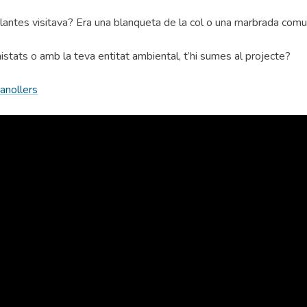
 plantes visitava? Era una blanqueta de la col o una marbrada com
istats o amb la teva entitat ambiental, t’hi sumes al projecte?
anollers