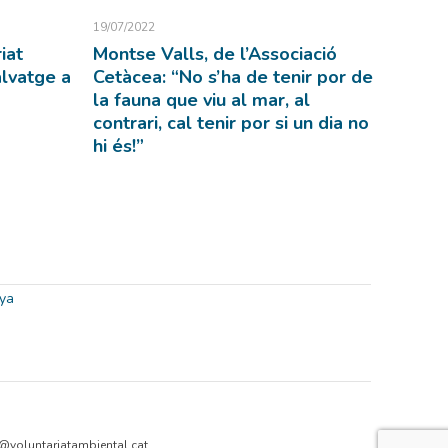
19/07/2022
iat
Montse Valls, de l’Associació
alvatge a
Cetàcea: “No s’ha de tenir por de
la fauna que viu al mar, al
contrari, cal tenir por si un dia no
hi és!”
@voluntariatambiental.cat