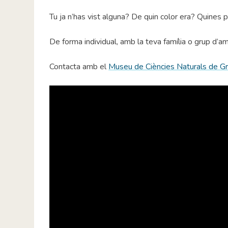
Tu ja n’has vist alguna? De quin color era? Quines
De forma individual, amb la teva família o grup d’am
Contacta amb el
Museu de Ciències Naturals de Gr