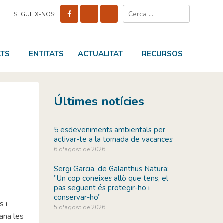
Cerca:
SEGUEIX-NOS:
ATS
ENTITATS
ACTUALITAT
RECURSOS
Últimes notícies
5 esdeveniments ambientals per
activar-te a la tornada de vacances
6 d'agost de 2026
Sergi Garcia, de Galanthus Natura:
”Un cop coneixes allò que tens, el
pas següent és protegir-ho i
conservar-ho”
s i
5 d'agost de 2026
ana les