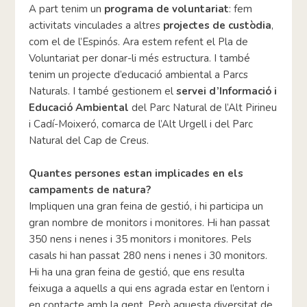
A part tenim un
programa de voluntariat
: fem
activitats vinculades a altres
projectes de custòdia
,
com el de l’Espinós. Ara estem refent el Pla de
Voluntariat per donar-li més estructura. I també
tenim un projecte d’educació ambiental a Parcs
Naturals. I també gestionem el
servei d’Informació i
Educació Ambiental
del Parc Natural de l’Alt Pirineu
i Cadí-Moixeró, comarca de l’Alt Urgell i del Parc
Natural del Cap de Creus.
Quantes persones estan implicades en els
campaments de natura?
Impliquen una gran feina de gestió, i hi participa un
gran nombre de monitors i monitores. Hi han passat
350 nens i nenes i 35 monitors i monitores. Pels
casals hi han passat 280 nens i nenes i 30 monitors.
Hi ha una gran feina de gestió, que ens resulta
feixuga a aquells a qui ens agrada estar en l’entorn i
en contacte amb la gent. Però aquesta diversitat de