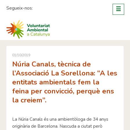
Skip
Segueix-nos:
☰
to
content
01/10/2019
Núria Canals, tècnica de
l’Associació La Sorellona: “A les
entitats ambientals fem la
feina per convicció, perquè ens
la creiem”.
La Núria Canals és una ambientòloga de 34 anys
originària de Barcelona. Nascuda a ciutat però