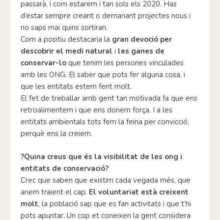
passarà, i com estarem i tan sols els 2020. Has
d’estar sempre creant o demanant projectes nous i
no saps mai quins sortiran.
Com a positiu destacaria la
gran devoció per
descobrir el medi natural
i
les ganes de
conservar-lo
que tenim les persones vinculades
amb les ONG. El saber que pots fer alguna cosa, i
que les entitats estem fent molt.
El fet de treballar amb gent tan motivada fa que ens
retroalimentem i que ens donem força. I a les
entitats ambientals tots fem la feina per convicció,
perquè ens la creiem.
?Quina creus que és la visibilitat de les ong i
entitats de conservació?
Crec que saben que existim cada vegada més, que
anem traient el cap.
El voluntariat està creixent
molt
, la població sap que es fan activitats i que t’hi
pots apuntar. Un cop et coneixen la gent considera