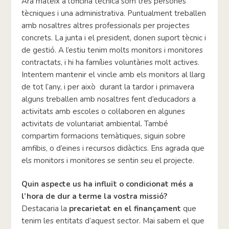
Ara mateix a l’oficina tècnica som tres persones
tècniques i una administrativa. Puntualment treballen
amb nosaltres altres professionals per projectes
concrets. La junta i el president, donen suport tècnic i
de gestió. A l’estiu tenim molts monitors i monitores
contractats, i hi ha famílies voluntàries molt actives.
Intentem mantenir el vincle amb els monitors al llarg
de tot l’any, i per això durant la tardor i primavera
alguns treballen amb nosaltres fent d’educadors a
activitats amb escoles o col·laboren en algunes
activitats de voluntariat ambiental. També
compartim formacions temàtiques, siguin sobre
amfibis, o d’eines i recursos didàctics. Ens agrada que
els monitors i monitores se sentin seu el projecte.
Quin aspecte us ha influït o condicionat més a
l’hora de dur a terme la vostra missió?
Destacaria la
precarietat en el finançament
que
tenim les entitats d’aquest sector. Mai sabem el que