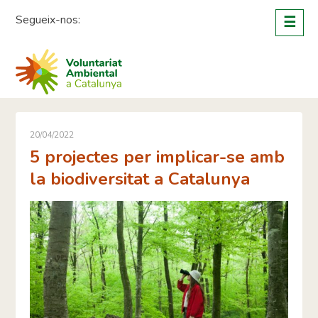
Skip
Segueix-nos:
☰
to
content
20/04/2022
5 projectes per implicar-se amb
la biodiversitat a Catalunya