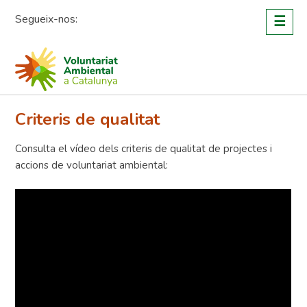
Skip
Segueix-nos:
☰
to
content
Criteris de qualitat
Consulta el vídeo dels criteris de qualitat de projectes i
accions de voluntariat ambiental: